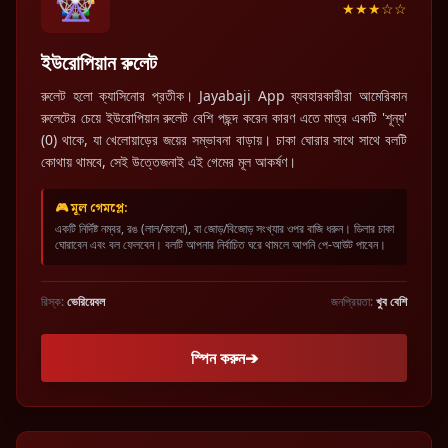
🎡
★★★☆☆
ইউরোপিয়ান রুলেট
রুলেট হলো ক্যাসিনোর প্রতীক। Jayabaji App ব্যবহারকারীরা আমেরিকান
রুলেটের চেয়ে ইউরোপিয়ান রুলেট বেশি পছন্দ করেন কারণ এতে মাত্র একটি 'শূন্য'
(0) থাকে, যা খেলোয়াড়ের জয়ের সম্ভাবনা বাড়ায়। চাকা ঘোরার সাথে সাথে বলটি
কোথায় থামবে, সেই উত্তেজনাই এই গেমের মূল আকর্ষণ।
🎮 মূল গেমপ্লে:
একটি নির্দিষ্ট নম্বর, রঙ (লাল/কালো), বা জোড়/বিজোড় সংখ্যার ওপর বাজি ধরুন। ডিলার চাকা
ঘোরাবেন এবং বল ফেলবেন। বলটি আপনার নির্বাচিত ঘরে থামলে আপনি পে-আউট পাবেন।
রিস্ক:
ভেরিয়েবল
জনপ্রিয়তা:
খুব বেশি
স্পিন করুন
➔