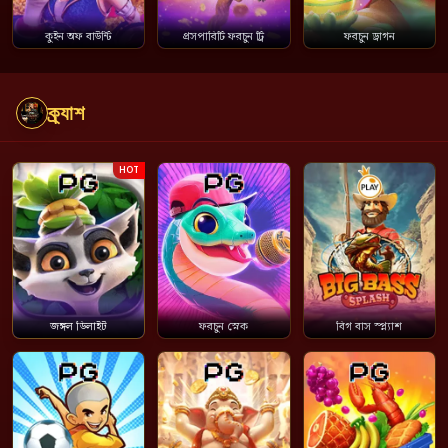
কুইন অফ বাউন্টি
প্রসপারিটি ফরচুন ট্রি
ফরচুন ড্রাগন
ক্র্যাশ
HOT
জঙ্গল ডিলাইট
ফরচুন স্নেক
বিগ বাস স্প্ল্যাশ