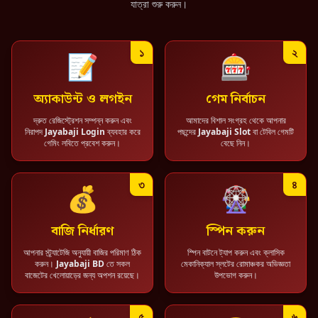
যাত্রা শুরু করুন।
১
২
📝
🎰
অ্যাকাউন্ট ও লগইন
গেম নির্বাচন
দ্রুত রেজিস্ট্রেশন সম্পন্ন করুন এবং
আমাদের বিশাল সংগ্রহ থেকে আপনার
নিরাপদ
Jayabaji Login
ব্যবহার করে
পছন্দের
Jayabaji Slot
বা টেবিল গেমটি
গেমিং লবিতে প্রবেশ করুন।
বেছে নিন।
৩
৪
💰
🎡
বাজি নির্ধারণ
স্পিন করুন
আপনার স্ট্র্যাটেজি অনুযায়ী বাজির পরিমাণ ঠিক
স্পিন বাটনে ট্যাপ করুন এবং ক্লাসিক
করুন।
Jayabaji BD
তে সকল
মেকানিক্যাল স্লটের রোমাঞ্চকর অভিজ্ঞতা
বাজেটের খেলোয়াড়ের জন্য অপশন রয়েছে।
উপভোগ করুন।
৫
৬