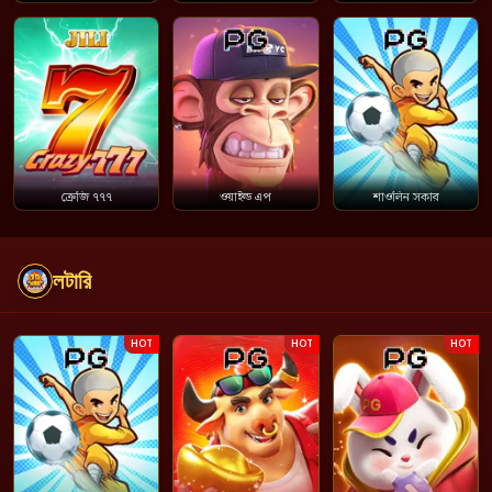
ক্রেজি ৭৭৭
ওয়াইল্ড এপ
শাওলিন সকার
লটারি
HOT
HOT
HOT