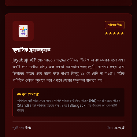
কৌশল: উচ্চ
🃏
★★★★★
ক্লাসিক ব্ল্যাকজ্যাক
Jayabaji VIP খেলোয়াড়দের পছন্দের তালিকার শীর্ষে থাকা ব্ল্যাকজ্যাক হলো এমন
একটি গেম যেখানে ভাগ্য এবং দক্ষতা সমানভাবে গুরুত্বপূর্ণ। আপনার লক্ষ্য হলো
ডিলারের হাতের চেয়ে ভালো কার্ড পাওয়া কিন্তু ২১ এর বেশি না যাওয়া। সঠিক
গাণিতিক কৌশল ব্যবহার করে এখানে জেতার সম্ভাবনা বাড়ানো যায়।
🎮 মূল গেমপ্লে:
আপনাকে দুটি কার্ড দেওয়া হবে। আপনি আরও কার্ড নিতে পারেন (Hit) অথবা থামতে পারেন
(Stand)। যদি আপনার হাতের মান ২১ হয় (Blackjack), আপনি দেড় গুণ পে-আউট
পাবেন।
প্রতিপক্ষ:
ডিলার
নিয়ম:
২১ পয়েন্ট