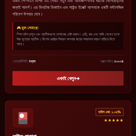
একটি পে-লাইন বিশিষ্ট এই গেমটি নতুন এবং অভিজ্ঞ—উভয় ধরনের খেলোয়াড়দের
জন্যই আদর্শ। এর ভিনটেজ ডিজাইন এবং সাউন্ড ইফেক্ট আপনাকে একটি নস্টালজিক
পরিবেশ উপহার দেবে।
🎮 মূল গেমপ্লে:
স্পিন বাটন চাপুন এবং প্রতীকগুলো মেলানোর চেষ্টা করুন। চেরি, বার এবং লাকি সেভেন হলো
উচ্চ মূল্যের প্রতীক। বিশেষ ওয়াইল্ড সিম্বল আপনার জয়ের সম্ভাবনা বহুগুণ বাড়িয়ে দিতে
পারে।
ভোল্যাটিলিটি:
মধ্যম
ম্যাক্স উইন:
৫০০০x
এখনই খেলুন
➔
হাউস এজ: ১.০৬%
🎴
★★★★★