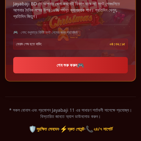
Jayabaji BD তে আপনার খেলা কখনোই বিফলে যাবে না! স্লট গেমগুলিতে
আপনার দৈনিক লসের উপর ১০% পর্যন্ত ক্যাশব্যাক পান। প্রতিদিন খেলুন,
প্রতিদিন জিতুন।
🎮
গেম: শুধুমাত্র নির্দিষ্ট স্লট গেমের জন্য প্রযোজ্য
মেয়াদ শেষ হতে বাকি:
০৪
:
৩২
:
১৫
🎮
গেম শুরু করুন
* সকল বোনাস এবং প্রমোশন Jayabaji 11 এর সাধারণ শর্তাবলী সাপেক্ষে প্রযোজ্য।
বিস্তারিত জানতে অ্যাপ ডাউনলোড করুন।
🛡️
⚡
📞
সুরক্ষিত লেনদেন
দ্রুত পেমেন্ট
২৪/৭ সাপোর্ট