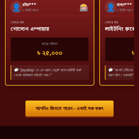
রহিম***
হাসান***
👤
🎰
👤
২ মিনিট আগে
৫ মিনিট আগে
গেমের নাম
গেমের নাম
গোল্ডেন এম্পায়ার
লাইটনিং রুলে
জয়ের পরিমাণ
জয
৳ ২৫,০০০
৳ 
💬 "Jayabaji তে এত দ্রুত পেমেন্ট পাবো ভাবিনি! স্লট
💬 "রুলেট টেবিলের গ্রাফি
গেমের অভিজ্ঞতা সত্যিই সেরা।"
দারুণ ছিল। ধন্যবাদ!"
আপনিও জিততে পারেন - এখনই শুরু করুন