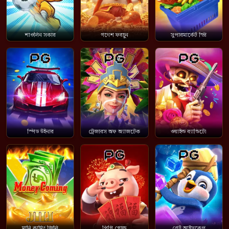
শাওলিন সকার
গণেশ ফরচুন
সুপারমার্কেট স্প্রি
স্পিড উইনার
ট্রেজারস অফ অ্যাজটেক
ওয়াইল্ড ব্যান্ডিটো
মানি কামিং জিলি
পিগি গোল্ড
গ্রেট আইসকেপ