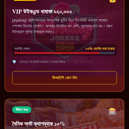
VIP উইকএন্ড ধামাকা ৳২০,০০০
Jayabaji VIP সদস্যরা সাপ্তাহিক ছুটির দিনে ডিপোজিট করলেই পাচ্ছেন
স্পেশাল রিলোড বোনাস। আপনার স্ট্যাটাস যত বেশি, পুরস্কার তত বড়। দ্রুত
উইথড্রল সুবিধা উপভোগ করুন।
অবশিষ্ট বোনাস
৮৫% ক্লেইম করা হয়েছে
💎
যোগ্যতা: ভিআইপি লেভেল ২ বা তার উপরে
ভিআইপি যোগ দিন
🎰
সীমিত সময়
দৈনিক স্লট ক্যাশব্যাক ১০%