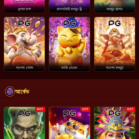
সুগার রাশ
প্রসপারিটি ফরচুন ট্রি
ফরচুন ড্রাগন
গণেশা গোল্ড
লাকি নেকো
গণেশা ফরচুন
আর্কেড
HOT
HOT
HOT