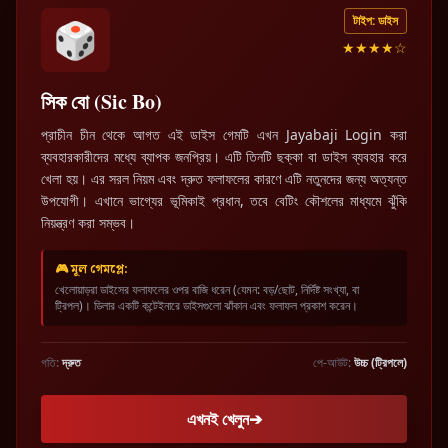
টাইপ: ডাইস
🎲
★★★★☆
সিক বো (Sic Bo)
প্রাচীন চীন থেকে আগত এই ডাইস গেমটি এখন Jayabaji Login করা
ব্যবহারকারীদের মধ্যে ব্যাপক জনপ্রিয়। এটি তিনটি ছক্কা বা ডাইস ব্যবহার করে
খেলা হয়। এর সরল নিয়ম এবং দ্রুত ফলাফলের কারণে এটি নতুনদের জন্য অত্যন্ত
উপযোগী। এখানে ভাগ্যের ভূমিকাই প্রধান, তবে বেটিং কৌশলের মাধ্যমে ঝুঁকি
নিয়ন্ত্রণ করা সম্ভব।
🎮 মূল গেমপ্লে:
খেলোয়াড়রা ডাইসের ফলাফলের ওপর বাজি ধরেন (যেমন: বড়/ছোট, নির্দিষ্ট সংখ্যা, বা
ট্রিপল)। ডিলার একটি কন্টেইনারে ডাইসগুলো ঝাঁকান এবং ফলাফল প্রকাশ করেন।
গতি:
দ্রুত
পে-আউট:
উচ্চ (ট্রিপলে)
এখনই খেলুন
➔