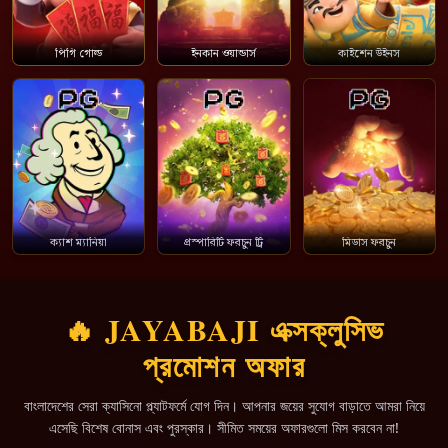
পিগি গোল্ড
ইনকান ওয়ান্ডার্স
কাইশেন উইনস
ক্যাশ ম্যানিয়া
প্রস্পারিটি ফরচুন ট্রি
মিডাস ফরচুন
🔥 JAYABAJI এক্সক্লুসিভ
প্রমোশন অফার
বাংলাদেশের সেরা ক্যাসিনো প্ল্যাটফর্মে যোগ দিন। আপনার জয়ের সুযোগ বাড়াতে আমরা নিয়ে
এসেছি বিশেষ বোনাস এবং পুরস্কার। সীমিত সময়ের অফারগুলো মিস করবেন না!