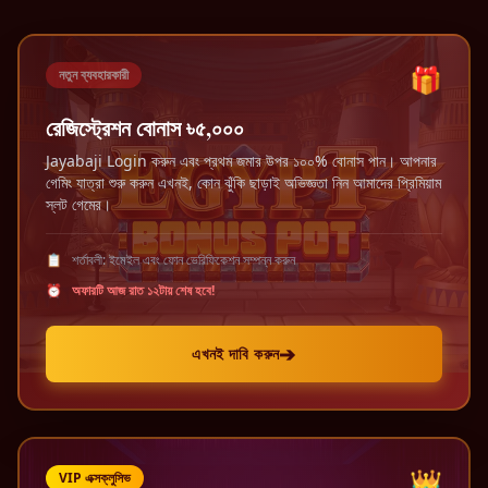
🎁
নতুন ব্যবহারকারী
রেজিস্ট্রেশন বোনাস ৳৫,০০০
Jayabaji Login করুন এবং প্রথম জমার উপর ১০০% বোনাস পান। আপনার
গেমিং যাত্রা শুরু করুন এখনই, কোন ঝুঁকি ছাড়াই অভিজ্ঞতা নিন আমাদের প্রিমিয়াম
স্লট গেমের।
📋
শর্তাবলী: ইমেইল এবং ফোন ভেরিফিকেশন সম্পন্ন করুন
⏰
অফারটি আজ রাত ১২টায় শেষ হবে!
➔
এখনই দাবি করুন
👑
VIP এক্সক্লুসিভ