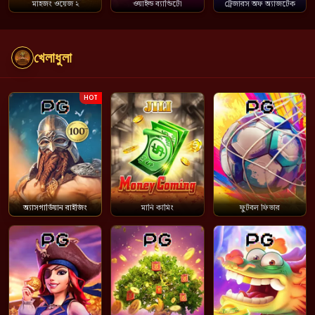
মাহজং ওয়েজ ২
ওয়াইল্ড ব্যান্ডিটো
ট্রেজারস অফ অ্যাজটেক
খেলাধুলা
HOT
অ্যাসগার্ডিয়ান রাইজিং
মানি কামিং
ফুটবল ফিভার