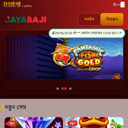
Jayabaji
দেশ
সেরা ক্লাসিক স্লট ও ক্যাসিনো
💰
29/06/2026 পা*** বোনাস পেয়েছেন 1,000 BDT 🎉
লগইন
নিবন্ধন
Jayabaji অফিসিয়াল ক্যাসিনো ব্যানার এবং অফার
নতুন গেম
নতুন
নতুন