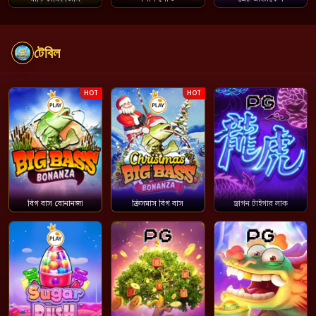
টেবিল
HOT
HOT
বিগ বাস বোনানজা
ক্রিসমাস বিগ বাস
ড্রাগন টাইগার লাক