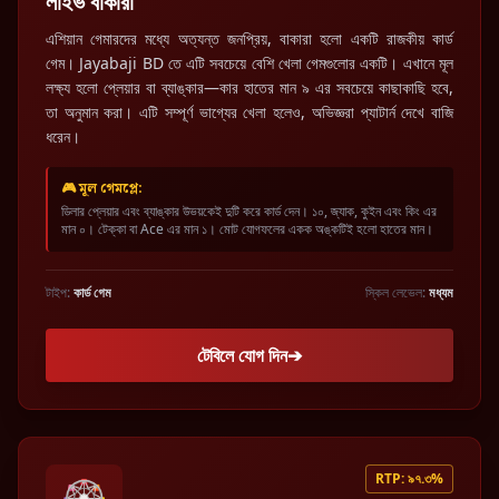
লাইভ বাকারা
এশিয়ান গেমারদের মধ্যে অত্যন্ত জনপ্রিয়, বাকারা হলো একটি রাজকীয় কার্ড
গেম। Jayabaji BD তে এটি সবচেয়ে বেশি খেলা গেমগুলোর একটি। এখানে মূল
লক্ষ্য হলো প্লেয়ার বা ব্যাঙ্কার—কার হাতের মান ৯ এর সবচেয়ে কাছাকাছি হবে,
তা অনুমান করা। এটি সম্পূর্ণ ভাগ্যের খেলা হলেও, অভিজ্ঞরা প্যাটার্ন দেখে বাজি
ধরেন।
🎮 মূল গেমপ্লে:
ডিলার প্লেয়ার এবং ব্যাঙ্কার উভয়কেই দুটি করে কার্ড দেন। ১০, জ্যাক, কুইন এবং কিং এর
মান ০। টেক্কা বা Ace এর মান ১। মোট যোগফলের একক অঙ্কটিই হলো হাতের মান।
টাইপ:
কার্ড গেম
স্কিল লেভেল:
মধ্যম
টেবিলে যোগ দিন
➔
RTP: ৯৭.৩%