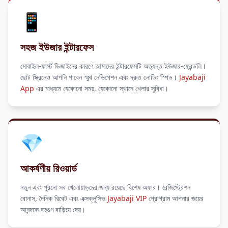
29/06/2026 মজি*** রিবেট পেয়েছেন 850 BDT 💵
📱
29/06/2026 সবুজ*** জ্যাকপট জিতেছেন 51,000 BDT 🎰
সহজ ইউজার ইন্টারফেস
মোবাইল-ফার্স্ট ডিজাইনের কারণে আমাদের ইন্টারফেসটি অত্যন্ত ইউজার-ফ্রেন্ডলি।
ছোট স্ক্রিনেও আপনি পাবেন স্মুথ নেভিগেশন এবং দ্রুত লোডিং স্পিড।
Jayabaji
App
এর মাধ্যমে যেকোনো সময়, যেকোনো স্থানে খেলার সুবিধা।
💎
আকর্ষণীয় রিওয়ার্ড
নতুন এবং পুরনো সব খেলোয়াড়দের জন্য রয়েছে বিশেষ অফার। রেজিস্ট্রেশন
বোনাস, দৈনিক রিবেট এবং এক্সক্লুসিভ
Jayabaji VIP
প্রোগ্রাম আপনার জয়ের
আনন্দকে বহুগুণ বাড়িয়ে দেয়।