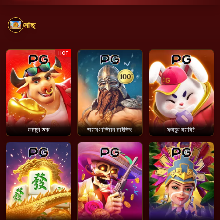
মাছ
HOT
ফরচুন অক্স
অ্যাসগার্ডিয়ান রাইজিং
ফরচুন র‍্যাবিট