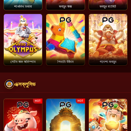
শাওলিন সকার
ফরচুন অক্স
ফরচুন র‍্যাবিট
গেটস অফ অলিম্পাস
পিনাটা উইনস
গণেশা ফরচুন
এক্সক্লুসিভ
HOT
HOT