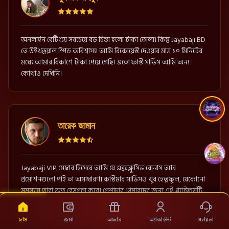
অনলাইন বেটিংয়ে সবচেয়ে বড় চিন্তা হলো টাকা তোলা। কিন্তু Jayabaji BD
তে উইথড্রয়াল স্পিড অবিশ্বাস্য! আমি রিকোয়েস্ট দেওয়ার মাত্র ১০ মিনিটের
মধ্যে আমার বিকাশে টাকা পেয়ে গেছি। এতো ফাস্ট সার্ভিস আমি অন্য
কোথাও দেখিনি।
তারেক জামান
Jayabaji VIP মেম্বার হিসেবে আমি যে এক্সক্লুসিভ বোনাস আর
প্রমোশনগুলো পাই তা অসাধারণ। কাস্টমার সার্ভিসও খুব হেল্পফুল, যেকোনো
সমস্যায় তারা দ্রুত রেসপন্স করে। পেশাদার গেমারদের জন্য এই প্ল্যাটফর্মটি
পারফেক্ট।
হোম
জমা
অফার
অ্যাকাউন্ট
সহায়তা