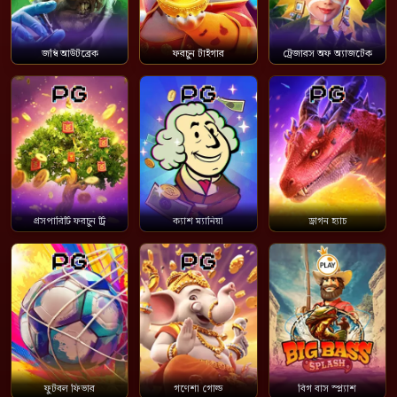
জম্বি আউটব্রেক
ফরচুন টাইগার
ট্রেজারস অফ অ্যাজটেক
প্রসপারিটি ফরচুন ট্রি
ক্যাশ ম্যানিয়া
ড্রাগন হ্যাচ
ফুটবল ফিভার
গণেশা গোল্ড
বিগ বাস স্প্ল্যাশ